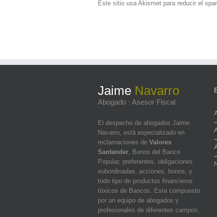
Este sitio usa Akismet para reducir el sp
Jaime
Navarro
Abogado · Asesor Fiscal
El despacho de abogados Jaime
Navarro, está especializado en
reclamaciones de
Valores
Santander
, Bonos del Banco
Popular, preferentes, obligaciones
N
subordinadas, acciones, bonos, y
todo tipo de productos financieros
tóxicos de Bancos. Esta compuesto
por un equipo de abogados y
profesionales de diferentes campos,