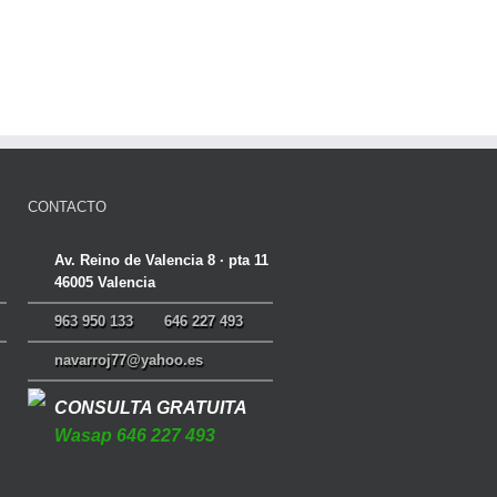
CONTACTO
Av. Reino de Valencia 8 · pta 11
46005 Valencia
963 950 133
646 227 493
navarroj77@yahoo.es
CONSULTA GRATUITA
Wasap 646 227 493