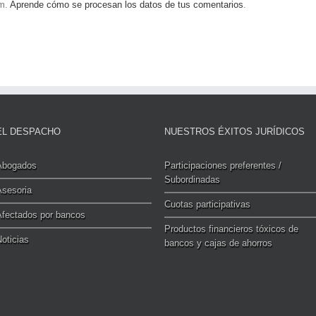
am.
Aprende cómo se procesan los datos de tus comentarios
.
EL DESPACHO
NUESTROS ÉXITOS JURÍDICOS
Abogados
Participaciones preferentes /
Subordinadas
Asesoria
Cuotas participativas
Afectados por bancos
Productos financieros tóxicos de
oticias
bancos y cajas de ahorros