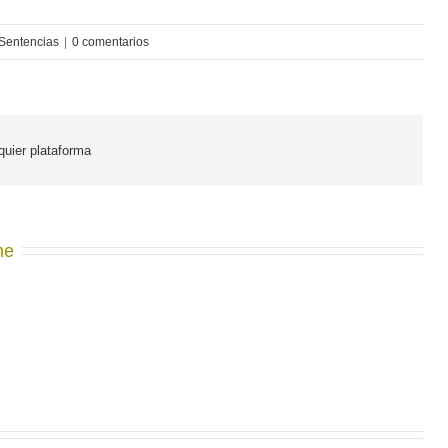
 Sentencias
|
0 comentarios
lquier plataforma
me