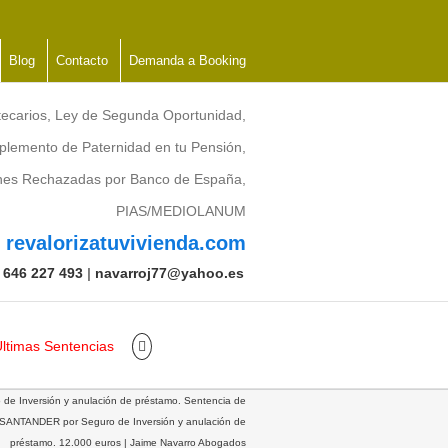
Blog
Contacto
Demanda a Booking
tecarios, Ley de Segunda Oportunidad,
lemento de Paternidad en tu Pensión,
ones Rechazadas por Banco de España,
PIAS/MEDIOLANUM
revalorizatuvivienda.com
:
646 227 493
|
navarroj77@yahoo.es
ltimas Sentencias
 de Inversión y anulación de préstamo. Sentencia de
ANTANDER por Seguro de Inversión y anulación de
préstamo. 12.000 euros | Jaime Navarro Abogados