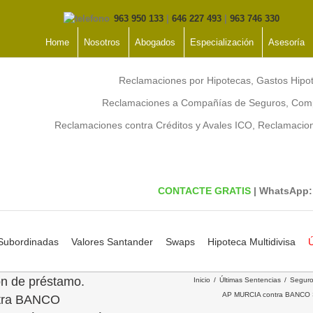
963 950 133
|
646 227 493
|
963 746 330
Home
Nosotros
Abogados
Especialización
Asesoría
Reclamaciones por Hipotecas, Gastos Hipo
Reclamaciones a Compañías de Seguros, Comp
Reclamaciones contra Créditos y Avales ICO, Reclamaci
CONTACTE GRATIS
| WhatsApp
 Subordinadas
Valores Santander
Swaps
Hipoteca Multidivisa
Ú
ón de préstamo.
Inicio
Últimas Sentencias
Seguro
AP MURCIA contra BANCO S
ntra BANCO