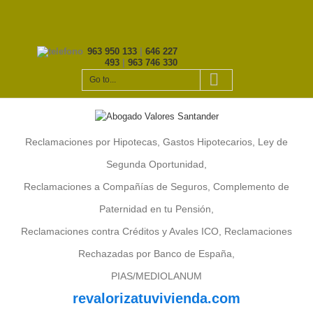
963 950 133
|
646 227
493
|
963 746 330
Go to...
Reclamaciones por Hipotecas, Gastos Hipotecarios, Ley de
Segunda Oportunidad,
Reclamaciones a Compañías de Seguros, Complemento de
Paternidad en tu Pensión,
Reclamaciones contra Créditos y Avales ICO, Reclamaciones
Rechazadas por Banco de España,
PIAS/MEDIOLANUM
revalorizatuvivienda.com