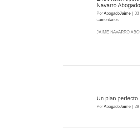
03
Navarro Abogad
03/2017
Por
AbogadoJaime
|
03
comentarios
JAIME NAVARRO ABO
Un plan perfecto
29
Por
AbogadoJaime
|
29
04/2015