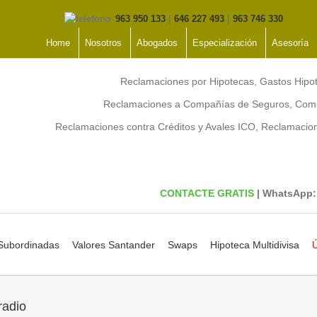
963 950 133
|
646 227 493
|
963 746 330
Home
Nosotros
Abogados
Especialización
Asesoría
Reclamaciones por Hipotecas, Gastos Hipo
Reclamaciones a Compañías de Seguros, Comp
Reclamaciones contra Créditos y Avales ICO, Reclamaci
CONTACTE GRATIS
| WhatsApp
 Subordinadas
Valores Santander
Swaps
Hipoteca Multidivisa
Ú
radio