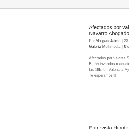
Afectados por val
23
Navarro Abogad
05/2017
Por
AbogadoJaime
|
23
Galería Multimedia
|
0 
Afectados por valores 
Están invitados a acudi
las 19h. en Valencia, Ay
Te esperamos!!!
Entrevista Hipote