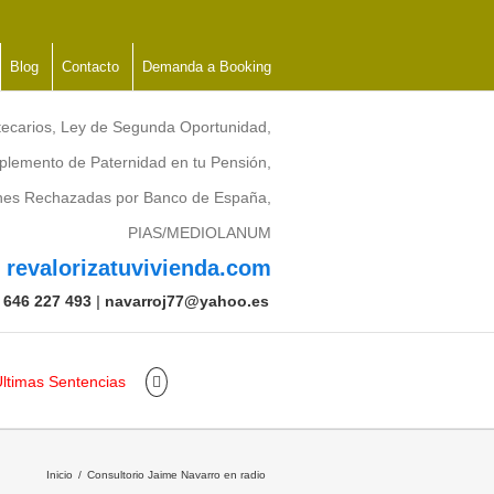
Blog
Contacto
Demanda a Booking
tecarios, Ley de Segunda Oportunidad,
lemento de Paternidad en tu Pensión,
ones Rechazadas por Banco de España,
PIAS/MEDIOLANUM
revalorizatuvivienda.com
:
646 227 493
|
navarroj77@yahoo.es
ltimas Sentencias
Inicio
Consultorio Jaime Navarro en radio