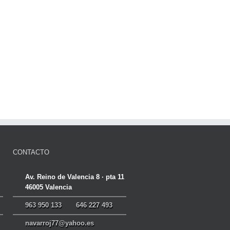
CONTACTO
Av. Reino de Valencia 8 · pta 11
46005 Valencia
963 950 133
646 227 493
navarroj77@yahoo.es