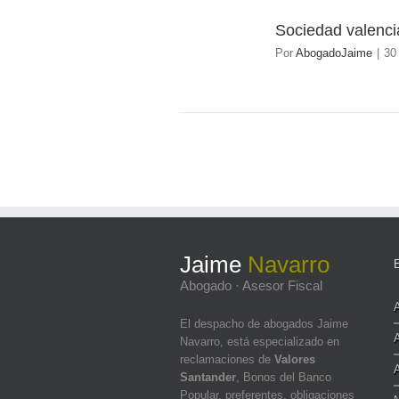
Sociedad valenci
30
Por
AbogadoJaime
|
30
03/2015
Jaime
Navarro
Abogado · Asesor Fiscal
El despacho de abogados Jaime
Navarro, está especializado en
reclamaciones de
Valores
Santander
, Bonos del Banco
Popular, preferentes, obligaciones