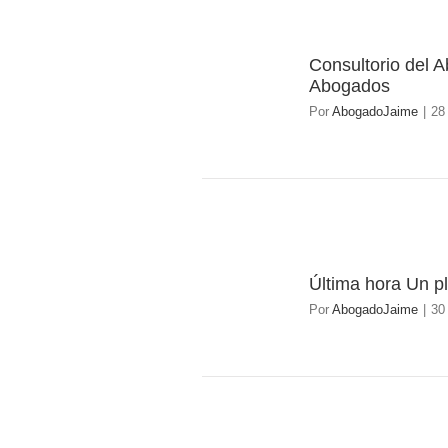
Consultorio del 
28
Abogados
04/2015
Por
AbogadoJaime
|
28
Última hora Un p
30
Por
AbogadoJaime
|
30
03/2015