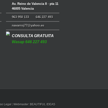
Av. Reino de Valencia 8 · pta 11
46005 Valencia
963 950 133
646 227 493
navarroj77@yahoo.es
CONSULTA GRATUITA
Wasap 646 227 493
iso Legal
|
Webmaster: BEAUTIFUL IDEAS