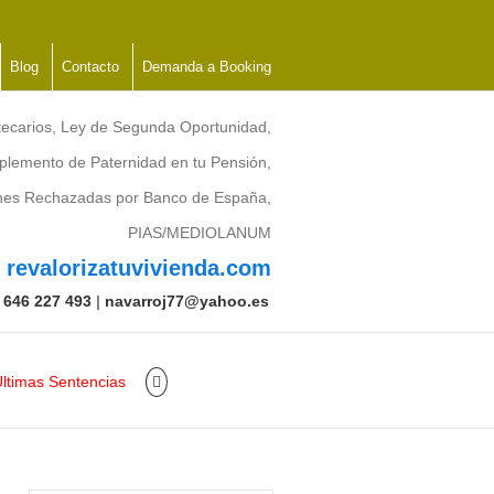
Blog
Contacto
Demanda a Booking
tecarios, Ley de Segunda Oportunidad,
lemento de Paternidad en tu Pensión,
ones Rechazadas por Banco de España,
PIAS/MEDIOLANUM
revalorizatuvivienda.com
:
646 227 493
|
navarroj77@yahoo.es
ltimas Sentencias