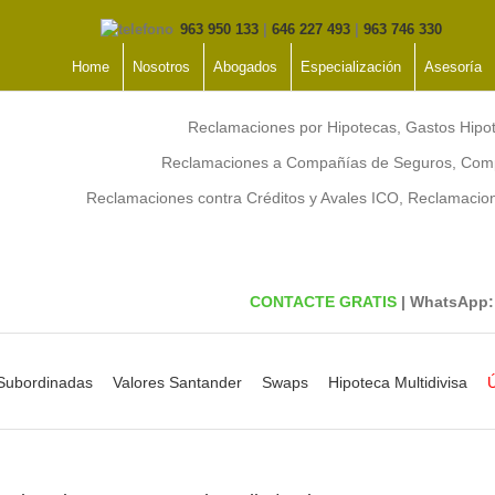
963 950 133
|
646 227 493
|
963 746 330
Home
Nosotros
Abogados
Especialización
Asesoría
Reclamaciones por Hipotecas, Gastos Hipo
Reclamaciones a Compañías de Seguros, Comp
Reclamaciones contra Créditos y Avales ICO, Reclamaci
CONTACTE GRATIS
| WhatsApp
 Subordinadas
Valores Santander
Swaps
Hipoteca Multidivisa
Ú