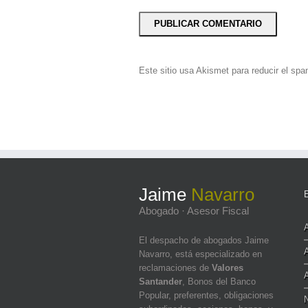
Este sitio usa Akismet para reducir el sp
Jaime
Navarro
Abogado · Asesor Fiscal
El despacho de abogados Jaime
Navarro, está especializado en
reclamaciones de
Valores
Santander
, Bonos del Banco
Popular, preferentes, obligaciones
N