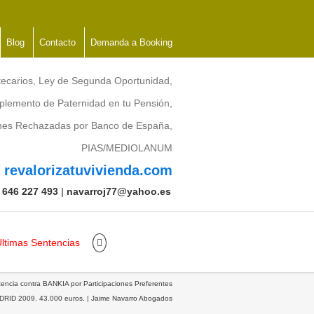
Blog
Contacto
Demanda a Booking
tecarios, Ley de Segunda Oportunidad,
lemento de Paternidad en tu Pensión,
ones Rechazadas por Banco de España,
PIAS/MEDIOLANUM
revalorizatuvivienda.com
:
646 227 493
|
navarroj77@yahoo.es
ltimas Sentencias
encia contra BANKIA por Participaciones Preferentes
RID 2009. 43.000 euros. | Jaime Navarro Abogados