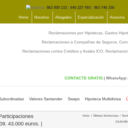
963 950 133
|
646 227 493
|
963 746 330
Home
Nosotros
Abogados
Especialización
Asesoría
Reclamaciones por Hipotecas, Gastos Hipo
Reclamaciones a Compañías de Seguros, Comp
Reclamaciones contra Créditos y Avales ICO, Reclamaci
CONTACTE GRATIS
| WhatsApp
 Subordinadas
Valores Santander
Swaps
Hipoteca Multidivisa
Ú
articipaciones
Inicio
Últimas Sentencias
Sent
CAJA MAD
. 43.000 euros. |