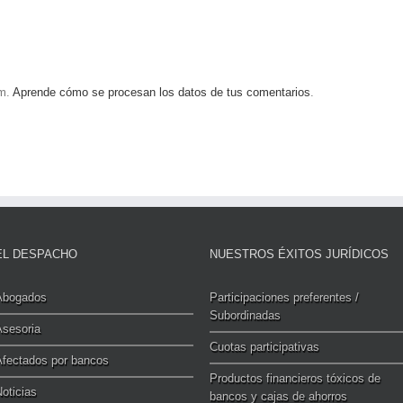
am.
Aprende cómo se procesan los datos de tus comentarios
.
EL DESPACHO
NUESTROS ÉXITOS JURÍDICOS
Abogados
Participaciones preferentes /
Subordinadas
Asesoria
Cuotas participativas
Afectados por bancos
Productos financieros tóxicos de
oticias
bancos y cajas de ahorros