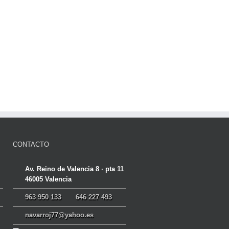
CONTACTO
Av. Reino de Valencia 8 · pta 11
46005 Valencia
963 950 133
646 227 493
navarroj77@yahoo.es