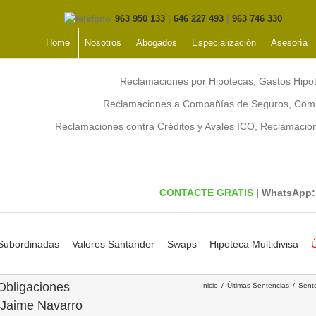
963 950 133
|
646 227 493
|
963 746 330
Home
Nosotros
Abogados
Especialización
Asesoría
Reclamaciones por Hipotecas, Gastos Hipo
Reclamaciones a Compañías de Seguros, Comp
Reclamaciones contra Créditos y Avales ICO, Reclamaci
CONTACTE GRATIS
| WhatsApp
 Subordinadas
Valores Santander
Swaps
Hipoteca Multidivisa
Ú
Obligaciones
Inicio
Últimas Sentencias
Sent
 Jaime Navarro