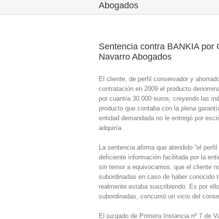
Abogados
Sentencia contra BANKIA por O
Navarro Abogados
El cliente, de perfil conservador y ahorr
contratación en 2009 el producto denomi
por cuantía 30.000 euros, creyendo las in
producto que contaba con la plena garant
entidad demandada no le entregó por escri
adquiría.
La sentencia afirma que atendido “el perfi
deficiente información facilitada por la en
sin temor a equivocarnos, que el cliente n
subordinadas en caso de haber conocido t
realmente estaba suscribiendo. Es por ell
subordinadas, concurrió un vicio del consen
El juzgado de Primera Instancia nº 7 de Va