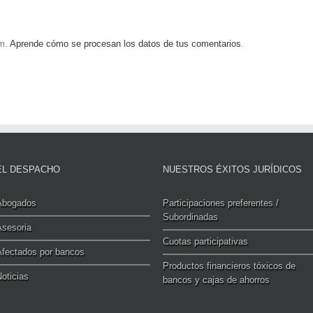
am.
Aprende cómo se procesan los datos de tus comentarios
.
EL DESPACHO
NUESTROS ÉXITOS JURÍDICOS
Abogados
Participaciones preferentes /
Subordinadas
Asesoria
Cuotas participativas
Afectados por bancos
Productos financieros tóxicos de
oticias
bancos y cajas de ahorros