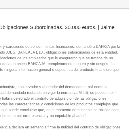
bligaciones Subordinadas. 30.000 euros. | Jaime
ador y careciendo de conocimientos financieros, demandó a BANKIA por la
nado .OBS. BANCAJA E10., obligaciones subordinadas de esta entidad,
dicaciones de los empleados que le aseguraron que se trataba de un
ía de la entonces BANCAJA, completamente seguro y sin riesgos. La
to ninguna información general o específica del producto financiero que
l minorista, conservador y ahorrador del demandante, así como la
tidad demandada (estando en vigor la normativa Mifid), se puede inferir,
o habría celebrado el contrato de adquisición de las obligaciones
odas las características y condiciones de los productos complejos que
o que puede concluirse que, en el momento de suscribir las obligaciones
timiento por error esencial y no imputable al actor”.
lencia declara en sentencia firme la nulidad del contrato de obligaciones