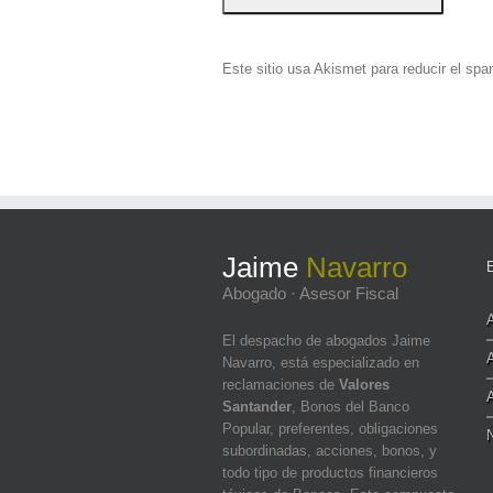
Este sitio usa Akismet para reducir el sp
Jaime
Navarro
Abogado · Asesor Fiscal
El despacho de abogados Jaime
Navarro, está especializado en
reclamaciones de
Valores
Santander
, Bonos del Banco
Popular, preferentes, obligaciones
N
subordinadas, acciones, bonos, y
todo tipo de productos financieros