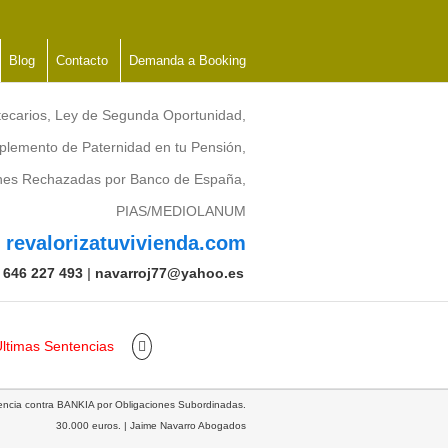
Blog
Contacto
Demanda a Booking
tecarios, Ley de Segunda Oportunidad,
lemento de Paternidad en tu Pensión,
ones Rechazadas por Banco de España,
PIAS/MEDIOLANUM
revalorizatuvivienda.com
:
646 227 493
|
navarroj77@yahoo.es
ltimas Sentencias
encia contra BANKIA por Obligaciones Subordinadas.
30.000 euros. | Jaime Navarro Abogados