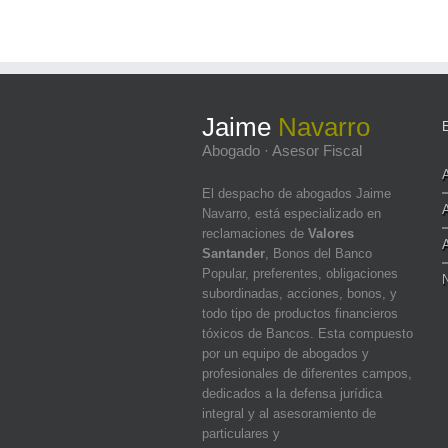
Jaime
Navarro
Abogado · Asesor Fiscal
El despacho de abogados Jaime
Navarro, está especializado en
reclamaciones de
Valores
Santander
, Bonos del Banco
Popular, preferentes, obligaciones
N
subordinadas, acciones, bonos, y
todo tipo de productos financieros
tóxicos de Bancos. Esta compuesto
por un equipo de abogados y
profesionales de diferentes campos,
dedicados a la defensa jurídica
integral y al asesoramiento de
particulares y