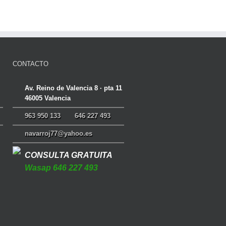
CONTACTO
Av. Reino de Valencia 8 · pta 11
46005 Valencia
963 950 133
646 227 493
navarroj77@yahoo.es
CONSULTA GRATUITA
Wasap 646 227 493